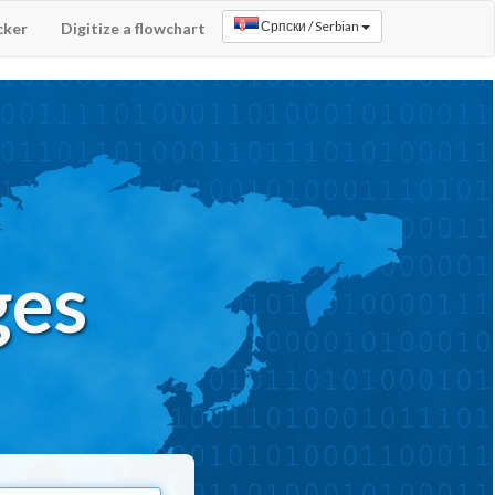
cker
Digitize a flowchart
ges