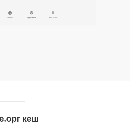
е.орг кеш