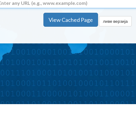
View Cached Page
ливе верзија