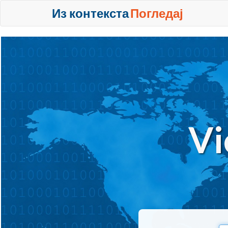
Из контекста
Погледај
Vi