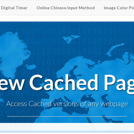
Digital Timer
Online Chinese Input Method
Image Color Pi
ew Cached Pa
Access Cached versions of any webpage