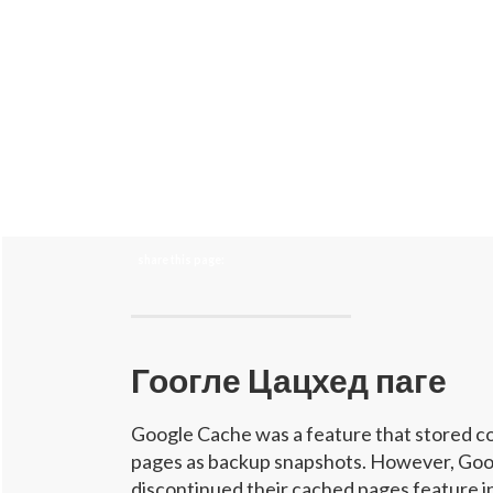
share this page:
Гоогле Цацхед паге
Google Cache was a feature that stored c
pages as backup snapshots. However, Goo
discontinued their cached pages feature in