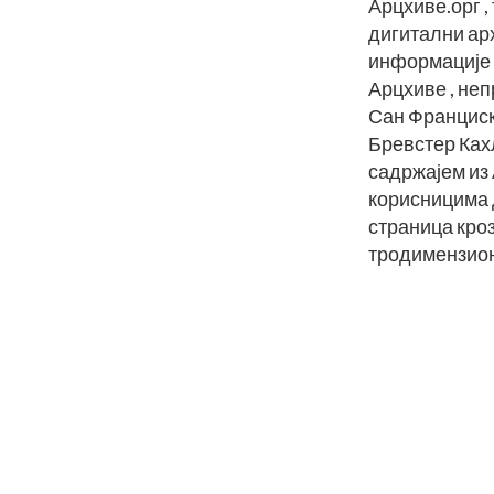
Арцхиве.орг ,
дигитални ар
информације н
Арцхиве , неп
Сан Франциску
Бревстер Кахл
садржајем из 
корисницима 
страница кроз
тродимензион