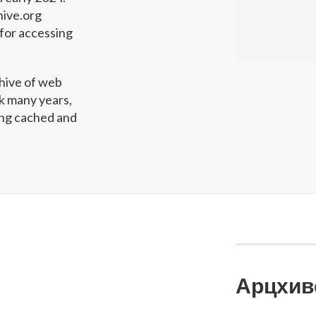
hive.org
for accessing
hive of web
ck many years,
wing cached and
Арцхив