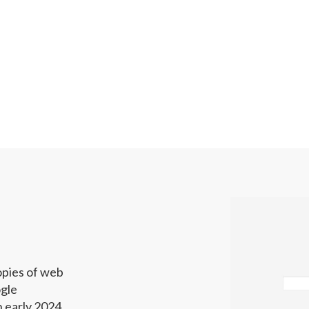
opies of web
gle
 early 2024.