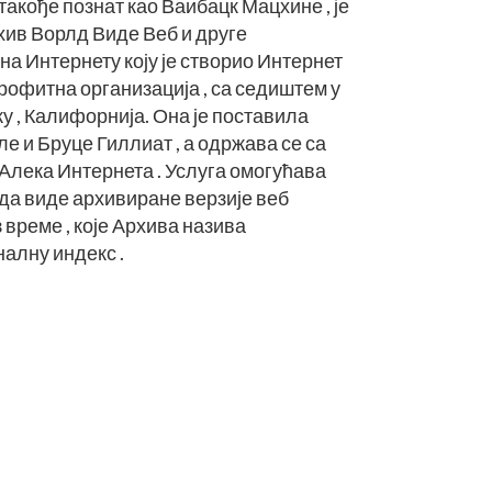
 такође познат као Ваибацк Мацхине , је
хив Ворлд Виде Веб и друге
а Интернету коју је створио Интернет
рофитна организација , са седиштем у
 , Калифорнија. Она је поставила
е и Бруце Гиллиат , а одржава се са
Алека Интернета . Услуга омогућава
да виде архивиране верзије веб
 време , које Архива назива
алну индекс .