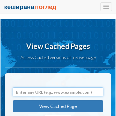
кеширана
поглед
+
View Cached Pages
Access Cached versions of any webpage
URL-то
View Cached Page