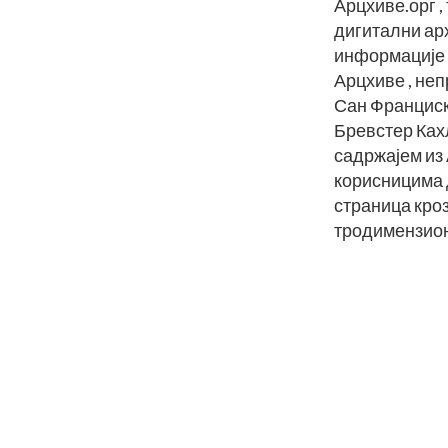
Арцхиве.орг ,
дигитални ар
информације н
Арцхиве , неп
Сан Франциску
Бревстер Кахл
садржајем из 
корисницима 
страница кроз
тродимензион