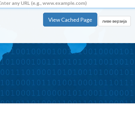
View Cached Page
ливе верзија