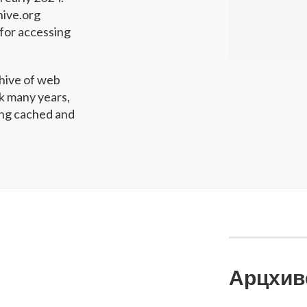
hive.org
for accessing
hive of web
ck many years,
wing cached and
Арцхив