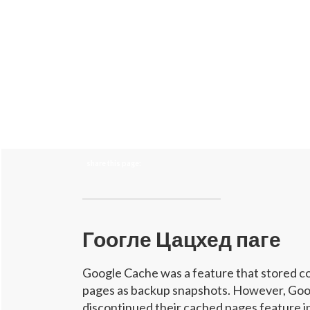
share this page:
Гоогле Цацхед паге
Google Cache was a feature that stored c
pages as backup snapshots. However, Goo
discontinued their cached pages feature in