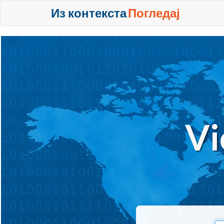
Из контекста
Погледај
Vi