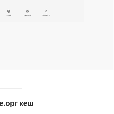
е.орг кеш