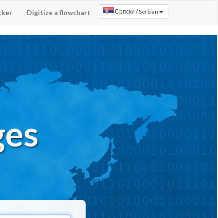
cker
Digitize a flowchart
ges