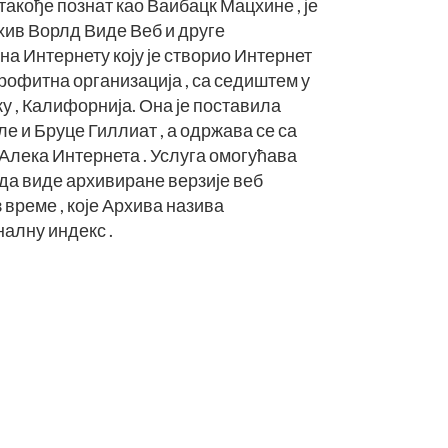
 такође познат као Ваибацк Мацхине , је
хив Ворлд Виде Веб и друге
а Интернету коју је створио Интернет
рофитна организација , са седиштем у
 , Калифорнија. Она је поставила
е и Бруце Гиллиат , а одржава се са
Алека Интернета . Услуга омогућава
да виде архивиране верзије веб
 време , које Архива назива
алну индекс .