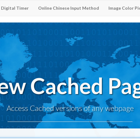
Digital Timer
Online Chinese Input Method
Image Color Pi
ew Cached Pa
Access Cached versions of any webpage