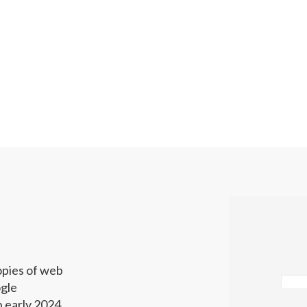
opies of web
gle
 early 2024.